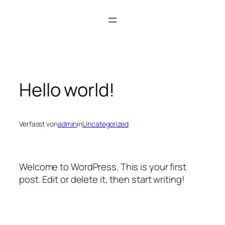
Direkt
zum
Inhalt
wechseln
Hello world!
Verfasst von
admin
in
Uncategorized
Welcome to WordPress. This is your first
post. Edit or delete it, then start writing!